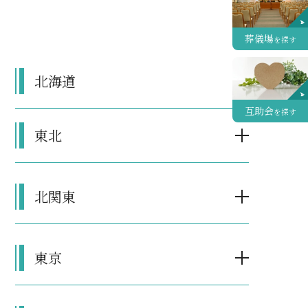
葬儀場
を探す
北海道
互助会
を探す
東北
北関東
東京