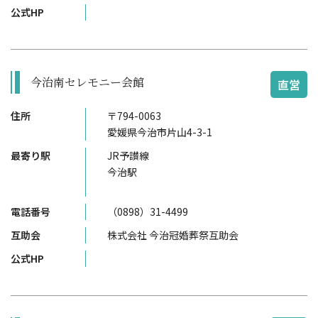
公式HP
今治南セレモニー会館
直営
住所
〒794-0063
愛媛県今治市片山4-3-1
最寄り駅
JR予讃線
今治駅
電話番号
（0898）31-4499
互助会
株式会社 今治冠婚葬祭互助会
公式HP