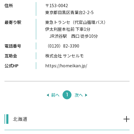
住所
〒153-0042
東京都目黒区青葉台2-2-5
最寄り駅
東急トランセ（代官山循環バス）
伊太利屋本社前 下車1分
JR渋谷駅 西口 徒歩10分
電話番号
（0120）82-3390
互助会
株式会社 サンセルモ
公式HP
https://homeikan.jp/
前へ
次へ
1
北海道