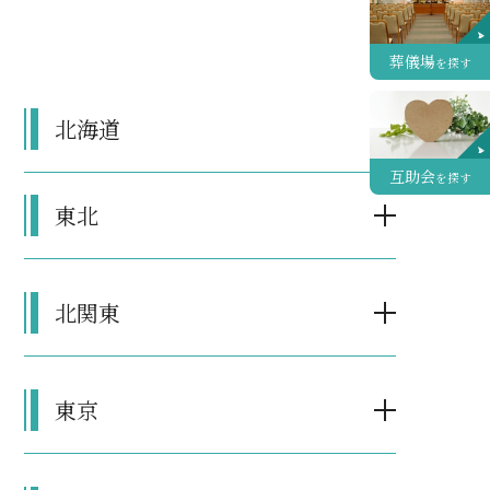
葬儀場
を探す
北海道
互助会
を探す
東北
北関東
東京