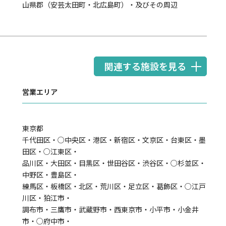
山県郡（安芸太田町・北広島町）・及びその周辺
関連する施設を見る
営業エリア
東京都
千代田区・○中央区・港区・新宿区・文京区・台東区・墨
田区・○江東区・
品川区・大田区・目黒区・世田谷区・渋谷区・○杉並区・
中野区・豊島区・
練馬区・板橋区・北区・荒川区・足立区・葛飾区・○江戸
川区・狛江市・
調布市・三鷹市・武蔵野市・西東京市・小平市・小金井
市・○府中市・