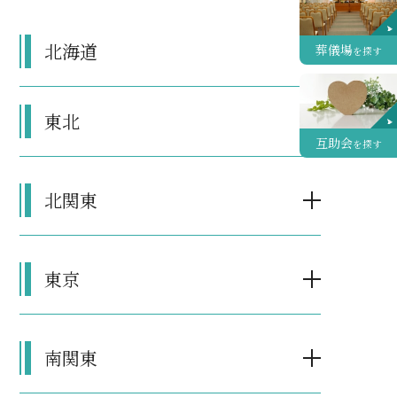
北海道
葬儀場
を探す
東北
互助会
を探す
北関東
東京
南関東