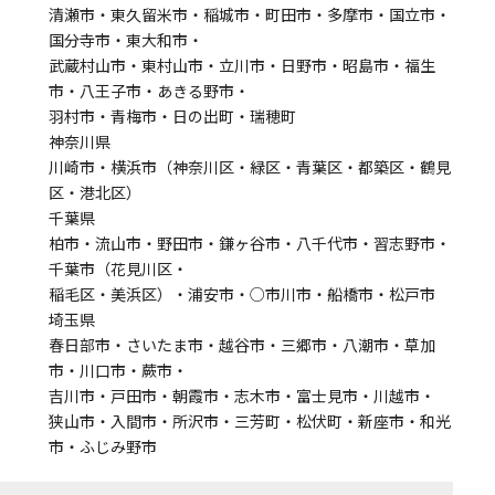
清瀬市・東久留米市・稲城市・町田市・多摩市・国立市・
国分寺市・東大和市・
武蔵村山市・東村山市・立川市・日野市・昭島市・福生
市・八王子市・あきる野市・
羽村市・青梅市・日の出町・瑞穂町
神奈川県
川崎市・横浜市（神奈川区・緑区・青葉区・都築区・鶴見
区・港北区）
千葉県
柏市・流山市・野田市・鎌ヶ谷市・八千代市・習志野市・
千葉市（花見川区・
稲毛区・美浜区）・浦安市・○市川市・船橋市・松戸市
埼玉県
春日部市・さいたま市・越谷市・三郷市・八潮市・草加
市・川口市・蕨市・
吉川市・戸田市・朝霞市・志木市・富士見市・川越市・
狭山市・入間市・所沢市・三芳町・松伏町・新座市・和光
市・ふじみ野市