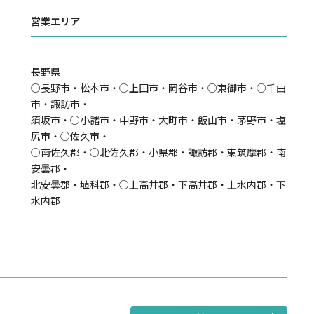
営業エリア
長野県
○長野市・松本市・○上田市・岡谷市・○東御市・○千曲
市・諏訪市・
須坂市・○小諸市・中野市・大町市・飯山市・茅野市・塩
尻市・○佐久市・
○南佐久郡・○北佐久郡・小県郡・諏訪郡・東筑摩郡・南
安曇郡・
北安曇郡・埴科郡・○上高井郡・下高井郡・上水内郡・下
水内郡