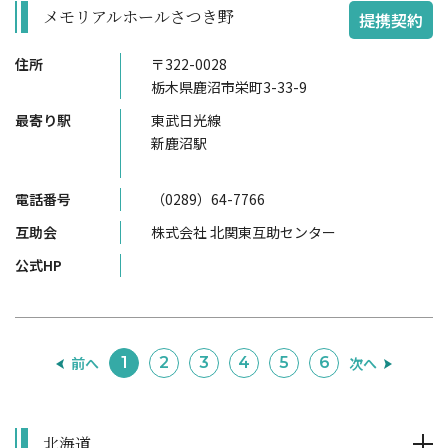
メモリアルホールさつき野
提携契約
住所
〒322-0028
栃木県鹿沼市栄町3-33-9
最寄り駅
東武日光線
新鹿沼駅
電話番号
（0289）64-7766
互助会
株式会社 北関東互助センター
公式HP
前へ
次へ
1
2
3
4
5
6
北海道