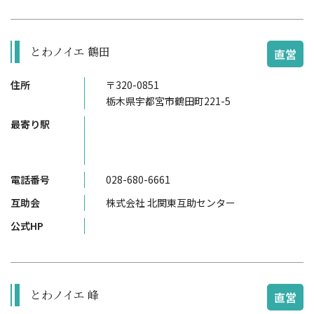
とわノイエ 鶴田
直営
住所
〒320-0851
栃木県宇都宮市鶴田町221-5
最寄り駅
電話番号
028-680-6661
互助会
株式会社 北関東互助センター
公式HP
とわノイエ 峰
直営