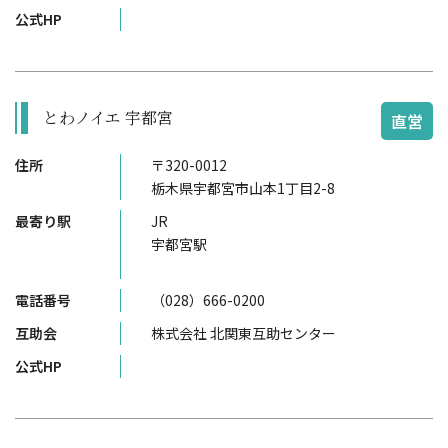
公式HP
とわノイエ 宇都宮
直営
住所
〒320-0012
栃木県宇都宮市山本1丁目2-8
最寄り駅
JR
宇都宮駅
電話番号
（028）666-0200
互助会
株式会社 北関東互助センター
公式HP