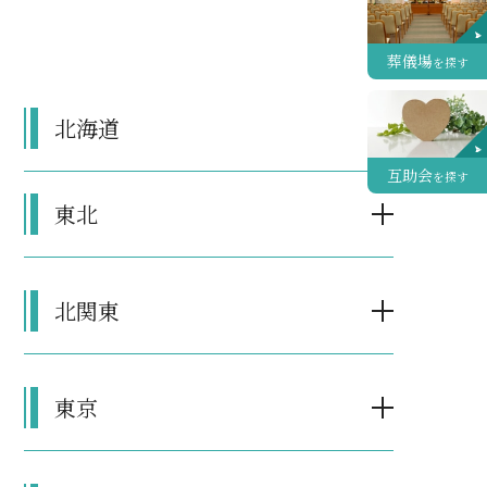
葬儀場
を探す
北海道
互助会
を探す
東北
北関東
東京