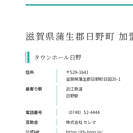
滋賀県蒲生郡日野町 加
タウンホール日野
住所
〒529-1641
滋賀県蒲生郡日野町日田20-1
最寄り駅
近江鉄道
日野駅
電話番号
（0748）52-4444
互助会
株式会社 セレマ
公式HP
https://th-hino.jp/