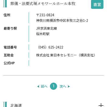
葬儀・法要式場メモワールホール本牧
直営
住所
〒231-0824
神奈川県横浜市中区本牧三之谷1-2
最寄り駅
JR京浜東北線
桜木町駅
電話番号
（045）625-2422
互助会
株式会社 東日本セレモニー（横浜支社）
公式HP
前へ
次へ
1
北海道