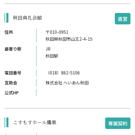
秋田典礼会館
直営
住所
〒010-0951
秋田県秋田市山王2-4-15
最寄り駅
JR
秋田駅
電話番号
（018）862-5106
互助会
株式会社 へいあん秋田
公式HP
こすもすホール鷹巣
専属契約