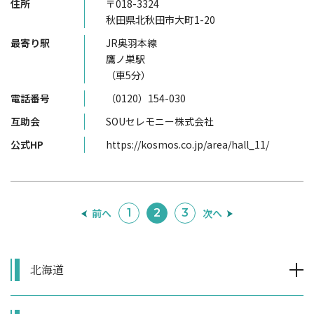
住所
〒018-3324
秋田県北秋田市大町1-20
最寄り駅
JR奥羽本線
鷹ノ巣駅
（車5分）
電話番号
（0120）154-030
互助会
SOUセレモニー株式会社
公式HP
https://kosmos.co.jp/area/hall_11/
前へ
次へ
1
2
3
北海道